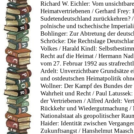
Richard W. Eichler: Vom unsichtbar
Heimatvertriebenen / Gerhard Frey:
Sudetendeutschland zurückkehren? / 
polnische und tschechische Imperial
Bohlinger: Zur Abtretung der deutsc
Schröcke: Die Rechtslage Deutschla
Volkes / Harald Kindl: Selbstbestim
Recht auf die Heimat / Hermann Nadl
vom 27. Februar 1992 aus strafrechtl
Ardelt: Unverzichtbare Grundsätze e
und ostdeutschen Heimatpolitik ohn
Wollner: Der Kampf des Bundes der
Wahrheit und Recht / Paul Latussek
der Vertriebenen / Alfred Ardelt: Ver
Rückkehr und Wiedergutmachung / 
Nationalstaat als geopolitischer Rau
Haider: Identität zwischen Vergang
Zukunftsangst / Hanshelmut Maasch