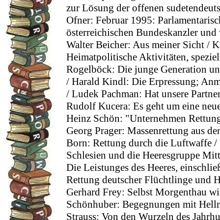
zur Lösung der offenen sudetendeuts
Ofner: Februar 1995: Parlamentarisc
österreichischen Bundeskanzler und 
Walter Beicher: Aus meiner Sicht / K
Heimatpolitische Aktivitäten, speziel
Rogelböck: Die junge Generation un
/ Harald Kindl: Die Erpressung; An
/ Ludek Pachman: Hat unsere Partner
Rudolf Kucera: Es geht um eine neu
Heinz Schön: "Unternehmen Rettung 
Georg Prager: Massenrettung aus de
Born: Rettung durch die Luftwaffe / S
Schlesien und die Heeresgruppe Mitte
Die Leistunges des Heeres, einschlie
Rettung deutscher Flüchtlinge und H
Gerhard Frey: Selbst Morgenthau wir
Schönhuber: Begegnungen mit Hell
Strauss: Von den Wurzeln des Jahrhu